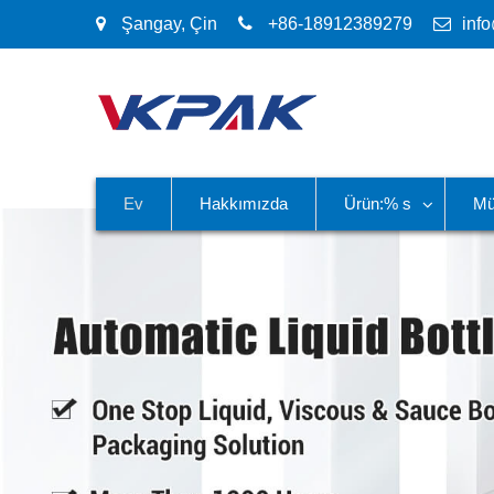
Şangay, Çin
+86-18912389279
inf
Ev
Hakkımızda
Ürün:% s
Mü