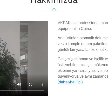
VKPAK is a professional manu
equipment in China.
Ana ürünleri otomatik dolum 
ve vb komple dolum paketleme h
günlük kimyasallar, kozmetik 
Gelişmiş ekipman ve işçilik tem
üstlenebilmemiz için mükemmel
ekibinin yanı sıra iyi servis p
güveniyoruz ve aynı zamanda ç
(daha&helliip;)