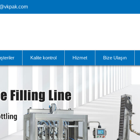
o@vkpak.com
şteriler
Kalite kontrol
Hizmet
Bize Ulaşın